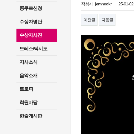
작성자
jemncokr
25-01-02
콩쿠르신청
이전글
다음글
수상자명단
수상자사진
드레스/턱시도
지사소식
음악소개
트로피
학원마당
한줄게시판